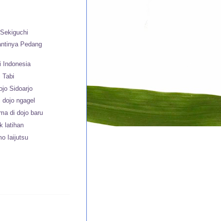
 Sekiguchi
antinya Pedang
i Indonesia
 Tabi
ojo Sidoarjo
i dojo ngagel
ama di dojo baru
k latihan
o Iaijutsu