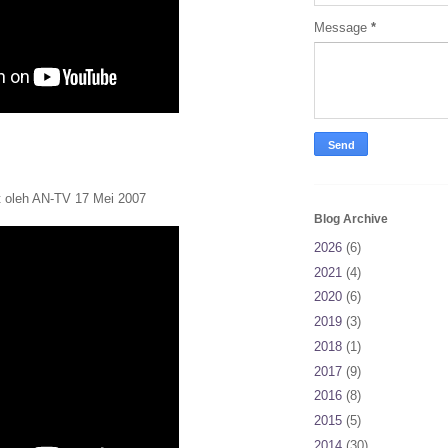
Message
*
ut oleh AN-TV 17 Mei 2007
Blog Archive
2026
(6)
2021
(4)
2020
(6)
2019
(3)
2018
(1)
2017
(9)
2016
(8)
2015
(5)
2014
(30)