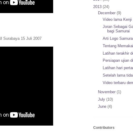
2013
(24)
December
(9)
Video lama Kenji
Joran Sebagai G
bagi Samurai
l Surabaya 15 Juli 2007
Arti Logo Samura
Tentang Memakai
Latihan terakhir d
Persiapan ujian d
Latihan hari pert
Setelah lama tida
Video terbaru dem
November
(1)
July
(10)
June
(4)
Contributors