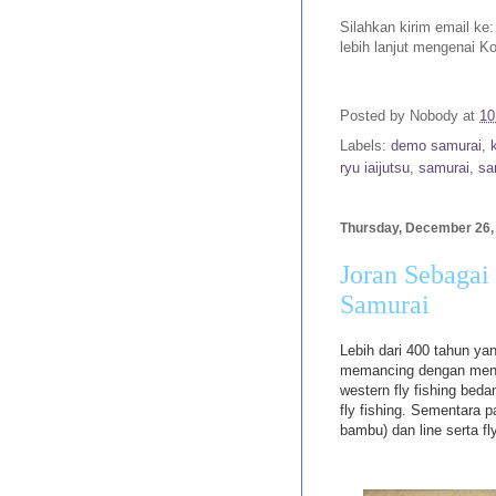
Silahkan kirim email ke
lebih lanjut mengenai K
Posted by
Nobody
at
10
Labels:
demo samurai
,
ryu iaijutsu
,
samurai
,
sa
Thursday, December 26,
Joran Sebagai
Samurai
Lebih dari 400 tahun ya
memancing dengan mengg
western fly fishing bed
fly fishing. Sementara 
bambu) dan line serta fly