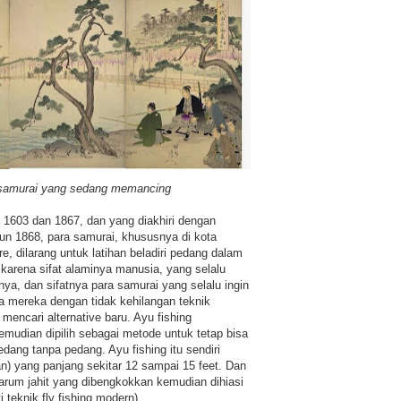
i samurai yang sedang memancing
n 1603 dan 1867, dan yang diakhiri dengan
hun 1868, para samurai, khususnya di kota
e, dilarang untuk latihan beladiri pedang dalam
karena sifat alaminya manusia, yang selalu
nya, dan sifatnya para samurai yang selalu ingin
mereka dengan tidak kehilangan teknik
encari alternative baru. Ayu fishing
mudian dipilih sebagai metode untuk tetap bisa
dang tanpa pedang. Ayu fishing itu sendiri
n) yang panjang sekitar 12 sampai 15 feet. Dan
arum jahit yang dibengkokkan kemudian dihiasi
i teknik fly fishing modern).