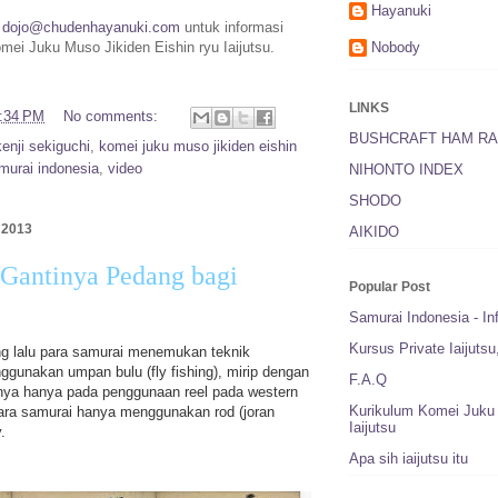
Hayanuki
:
dojo@chudenhayanuki.com
untuk informasi
omei Juku Muso Jikiden Eishin ryu Iaijutsu.
Nobody
LINKS
:34 PM
No comments:
BUSHCRAFT HAM RA
kenji sekiguchi
,
komei juku muso jikiden eishin
murai indonesia
,
video
NIHONTO INDEX
SHODO
 2013
AIKIDO
 Gantinya Pedang bagi
Popular Post
Samurai Indonesia - In
Kursus Private Iaijuts
ng lalu para samurai menemukan teknik
unakan umpan bulu (fly fishing), mirip dengan
F.A.Q
anya hanya pada penggunaan reel pada western
Kurikulum Komei Juku 
para samurai hanya menggunakan rod (joran
Iaijutsu
.
Apa sih iaijutsu itu