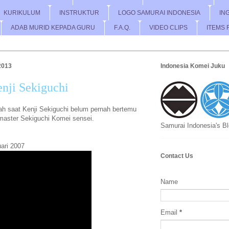
KURIKULUM
INSTRUKTUR
LOGO SAMURAI INDONESIA
IN
ADAB MURID KEPADA GURU
F.A.Q.
VIDEO CLIPS
ITEMS 
2013
Indonesia Komei Juku
nji Sekiguchi
lah saat Kenji Sekiguchi belum pernah bertemu
aster Sekiguchi Komei sensei.
Samurai Indonesia's B
uari 2007
Contact Us
Name
Email
*