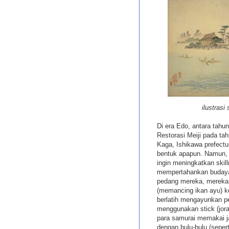
ilustras
Di era Edo, antara tahu
Restorasi Meiji pada ta
Kaga, Ishikawa prefectur
bentuk apapun. Namun, 
ingin meningkatkan skill
mempertahankan budaya 
pedang mereka, mereka m
(memancing ikan ayu) ke
berlatih mengayunkan pe
menggunakan stick (jora
para samurai memakai j
dengan bulu-bulu (sepert