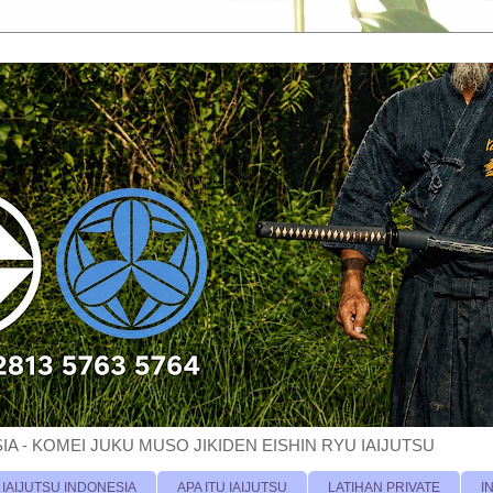
A - KOMEI JUKU MUSO JIKIDEN EISHIN RYU IAIJUTSU
 IAIJUTSU INDONESIA
APA ITU IAIJUTSU
LATIHAN PRIVATE
I