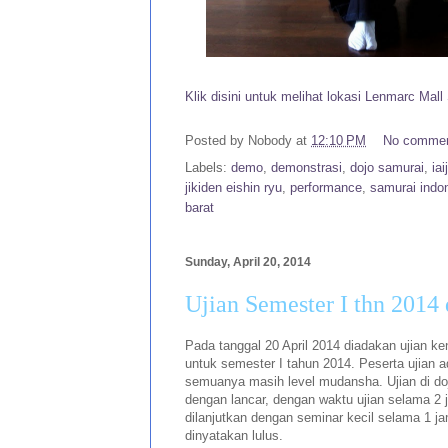
Klik disini untuk melihat lokasi Lenmarc Mal
Posted by
Nobody
at
12:10 PM
No comme
Labels:
demo
,
demonstrasi
,
dojo samurai
,
iai
jikiden eishin ryu
,
performance
,
samurai indo
barat
Sunday, April 20, 2014
Ujian Semester I thn 2014 
Pada tanggal 20 April 2014 diadakan ujian ken
untuk semester I tahun 2014. Peserta ujian 
semuanya masih level mudansha. Ujian di doj
dengan lancar, dengan waktu ujian selama 2
dilanjutkan dengan seminar kecil selama 1 j
dinyatakan lulus.