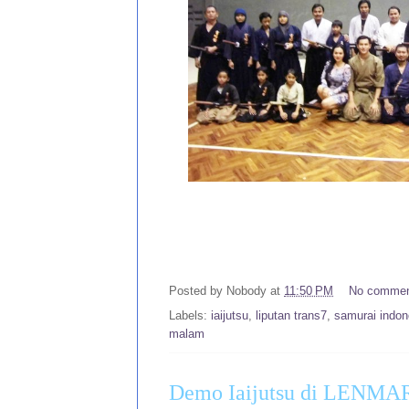
Posted by
Nobody
at
11:50 PM
No comme
Labels:
iaijutsu
,
liputan trans7
,
samurai indon
malam
Demo Iaijutsu di LENM