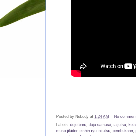
Posted by
Nobody
at
1:24 AM
No commen
Labels:
dojo baru
,
dojo samurai
,
iaijutsu
,
kela
muso jikiden eishin ryu iaijutsu
,
pembukaan
,