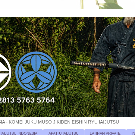
A - KOMEI JUKU MUSO JIKIDEN EISHIN RYU IAIJUTSU
 IAIJUTSU INDONESIA
APA ITU IAIJUTSU
LATIHAN PRIVATE
I