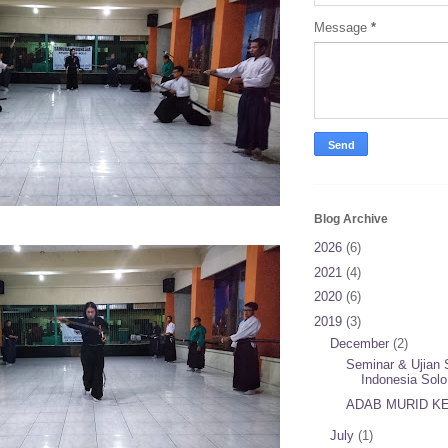
Message
*
Blog Archive
2026
(6)
2021
(4)
2020
(6)
2019
(3)
December
(2)
Seminar & Ujian
Indonesia Solo
ADAB MURID K
July
(1)