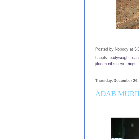
Posted by
Nobody
at
5:
Labels:
bodyweight
,
cal
jikiden eihsin ryu
,
rings
,
Thursday, December 26,
ADAB MURI