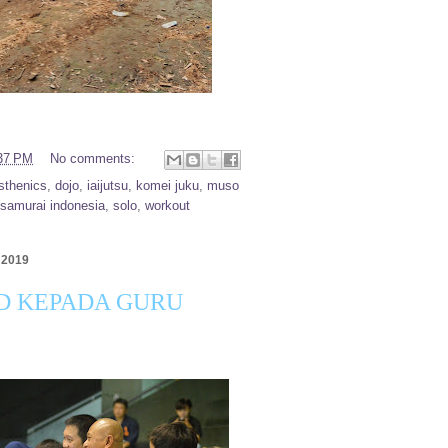
37 PM
No comments:
isthenics
,
dojo
,
iaijutsu
,
komei juku
,
muso
samurai indonesia
,
solo
,
workout
 2019
D KEPADA GURU