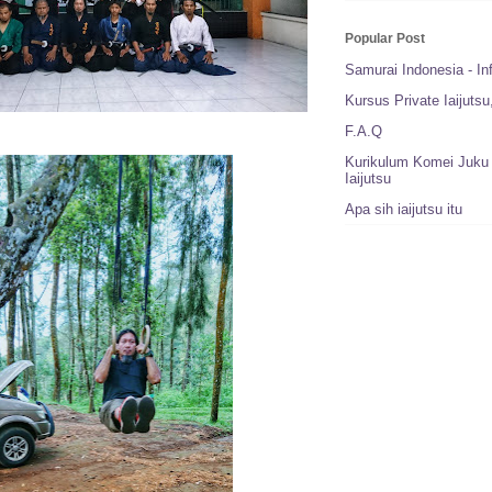
Popular Post
Samurai Indonesia - In
Kursus Private Iaijuts
F.A.Q
Kurikulum Komei Juku 
Iaijutsu
Apa sih iaijutsu itu