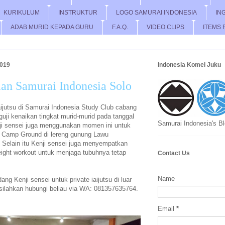
KURIKULUM
INSTRUKTUR
LOGO SAMURAI INDONESIA
IN
ADAB MURID KEPADA GURU
F.A.Q.
VIDEO CLIPS
ITEMS 
2019
Indonesia Komei Juku
an Samurai Indonesia Solo
aijutsu di Samurai Indonesia Study Club cabang
uji kenaikan tingkat murid-murid pada tanggal
Samurai Indonesia's B
i sensei juga menggunakan momen ini untuk
 Camp Ground di lereng gunung Lawu
 Selain itu Kenji sensei juga menyempatkan
ight workout untuk menjaga tubuhnya tetap
Contact Us
Name
ng Kenji sensei untuk private iaijutsu di luar
silahkan hubungi beliau via WA: 081357635764.
Email
*