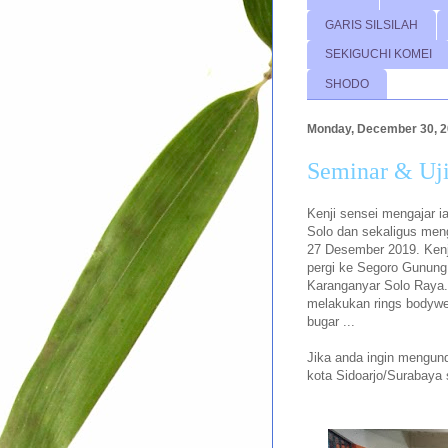
GARIS SILSILAH
SEKIGUCHI KOMEI
SHODO
Monday, December 30, 
Seminar & Uji
Kenji sensei mengajar i
Solo dan sekaligus meng
27 Desember 2019. Kenj
pergi ke Segoro Gunung
Karanganyar Solo Raya.
melakukan rings bodywe
bugar ...
Jika anda ingin mengunda
kota Sidoarjo/Surabaya 