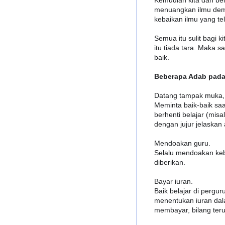
Kemudian kita dan bel
menuangkan ilmu demi
kebaikan ilmu yang tel
Semua itu sulit bagi 
itu tiada tara. Maka s
baik.
Beberapa Adab pada
Datang tampak muka,
Meminta baik-baik saat
berhenti belajar (misa
dengan jujur jelaskan
Mendoakan guru.
Selalu mendoakan keba
diberikan.
Bayar iuran.
Baik belajar di pergur
menentukan iuran dala
membayar, bilang teru