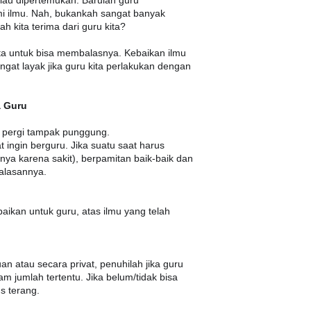
iau dipertemukan. Barulah guru
 ilmu. Nah, bukankah sangat banyak
ah kita terima dari guru kita?
kita untuk bisa membalasnya. Kebaikan ilmu
angat layak jika guru kita perlakukan dengan
 Guru
 pergi tampak punggung.
 ingin berguru. Jika suatu saat harus
lnya karena sakit), berpamitan baik-baik dan
 alasannya.
ikan untuk guru, atas ilmu yang telah
uan atau secara privat, penuhilah jika guru
m jumlah tertentu. Jika belum/tidak bisa
s terang.