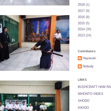
2018
(1)
2017
(9)
2016
(8)
2015
(5)
2014
(30)
2013
(24)
Contributors
Hayanuki
Nobody
LINKS
BUSHCRAFT HAM RA
NIHONTO INDEX
SHODO
AIKIDO