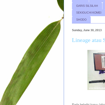
GARIS SILSILAH
SEKIGUCHI KOMEI
SHODO
Sunday, June 30, 2013
Lineage atau S
Pada beladiri koryu (alir