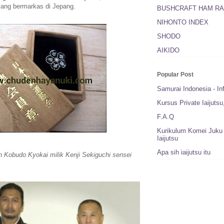
yang bermarkas di Jepang.
BUSHCRAFT HAM RA
NIHONTO INDEX
SHODO
AIKIDO
Popular Post
Samurai Indonesia - In
Kursus Private Iaijuts
F.A.Q
Kurikulum Komei Juku 
Iaijutsu
Apa sih iaijutsu itu
 Kobudo Kyokai milik Kenji Sekiguchi sensei