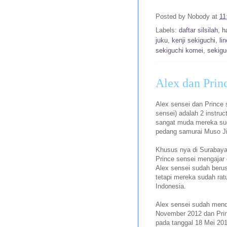
Posted by
Nobody
at
11
Labels:
daftar silsilah
,
h
juku
,
kenji sekiguchi
,
li
sekiguchi komei
,
sekigu
Alex dan Prin
Alex sensei dan Prince 
sensei) adalah 2 instru
sangat muda mereka sud
pedang samurai Muso Jik
Khusus nya di Surabaya
Prince sensei mengajar 
Alex sensei sudah berus
tetapi mereka sudah ra
Indonesia.
Alex sensei sudah mend
November 2012 dan Pri
pada tanggal 18 Mei 201