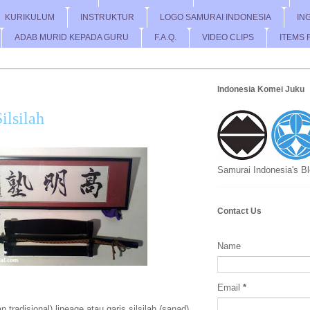
KURIKULUM
INSTRUKTUR
LOGO SAMURAI INDONESIA
IN
ADAB MURID KEPADA GURU
F.A.Q.
VIDEO CLIPS
ITEMS 
Indonesia Komei Juku
ilsilah
Samurai Indonesia's B
Contact Us
Name
Email
*
an tradisional) lineage atau garis silsilah (sanad)