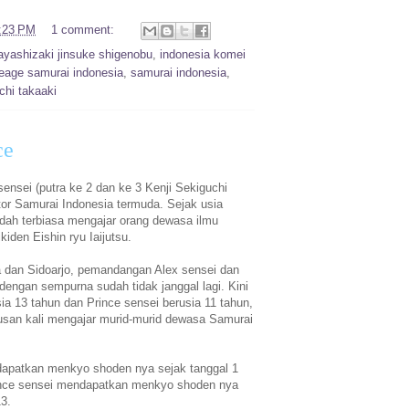
:23 PM
1 comment:
ayashizaki jinsuke shigenobu
,
indonesia komei
neage samurai indonesia
,
samurai indonesia
,
chi takaaki
ce
sensei (putra ke 2 dan ke 3 Kenji Sekiguchi
ctor Samurai Indonesia termuda. Sejak usia
ah terbiasa mengajar orang dewasa ilmu
iden Eishin ryu Iaijutsu.
 dan Sidoarjo, pemandangan Alex sensei dan
dengan sempurna sudah tidak janggal lagi. Kini
ia 13 tahun dan Prince sensei berusia 11 tahun,
tusan kali mengajar murid-murid dewasa Samurai
apatkan menkyo shoden nya sejak tanggal 1
nce sensei mendapatkan menkyo shoden nya
3.