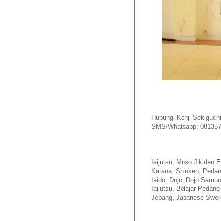
Hubungi Kenji Sekiguchi
SMS/Whatsapp: 081357
Iaijutsu, Muso Jikiden 
Katana, Shinken, Pedan
Iaido, Dojo, Dojo Samurai
Iaijutsu, Belajar Pedan
Jepang, Japanese Sword