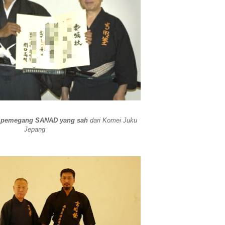
i
pemegang SANAD yang sah
dari Komei Juku
Jepang