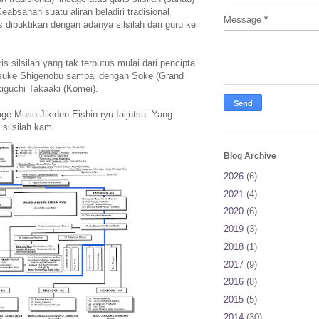
eabsahan suatu aliran beladiri tradisional
Message
*
dibuktikan dengan adanya silsilah dari guru ke
s silsilah yang tak terputus mulai dari pencipta
insuke Shigenobu sampai dengan Soke (Grand
iguchi Takaaki (Komei).
age Muso Jikiden Eishin ryu Iaijutsu. Yang
 silsilah kami.
Blog Archive
2026
(6)
2021
(4)
2020
(6)
2019
(3)
2018
(1)
2017
(9)
2016
(8)
2015
(5)
2014
(30)