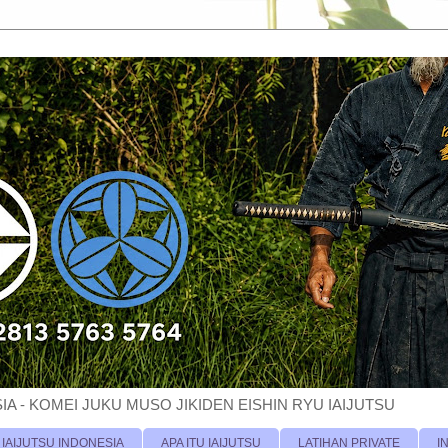
A - KOMEI JUKU MUSO JIKIDEN EISHIN RYU IAIJUTSU
 IAIJUTSU INDONESIA
APA ITU IAIJUTSU
LATIHAN PRIVATE
I