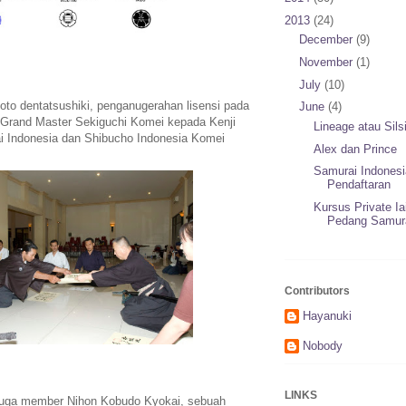
2013
(24)
December
(9)
November
(1)
July
(10)
foto dentatsushiki, penganugerahan lisensi pada
June
(4)
h Grand Master Sekiguchi Komei kepada Kenji
Lineage atau Sils
i Indonesia dan Shibucho Indonesia Komei
Alex dan Prince
Samurai Indonesia
Pendaftaran
Kursus Private Ia
Pedang Samur
Contributors
Hayanuki
Nobody
LINKS
 juga member Nihon Kobudo Kyokai, sebuah