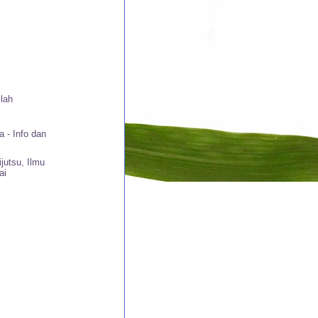
ilah
 - Info dan
ijutsu, Ilmu
ai