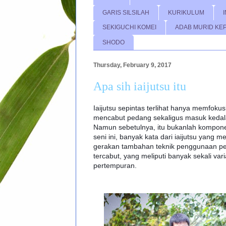
GARIS SILSILAH
KURIKULUM
SEKIGUCHI KOMEI
ADAB MURID KE
SHODO
Thursday, February 9, 2017
Apa sih iaijutsu itu
Iaijutsu sepintas terlihat hanya memfoku
mencabut pedang sekaligus masuk kedal
Namun sebetulnya, itu bukanlah kompone
seni ini, banyak kata dari iaijutsu yang m
gerakan tambahan teknik penggunaan p
tercabut, yang meliputi banyak sekali vari
pertempuran.