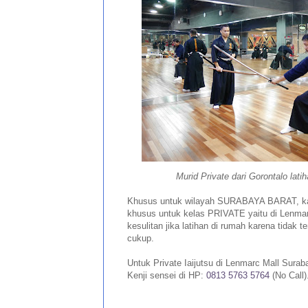
Murid Private dari Gorontalo lati
Khusus untuk wilayah SURABAYA BARAT, kami
khusus untuk kelas PRIVATE yaitu di Lenmar
kesulitan jika latihan di rumah karena tidak 
cukup.
Untuk Private Iaijutsu di Lenmarc Mall Surab
Kenji sensei di HP:
0813 5763 5764
(No Call)