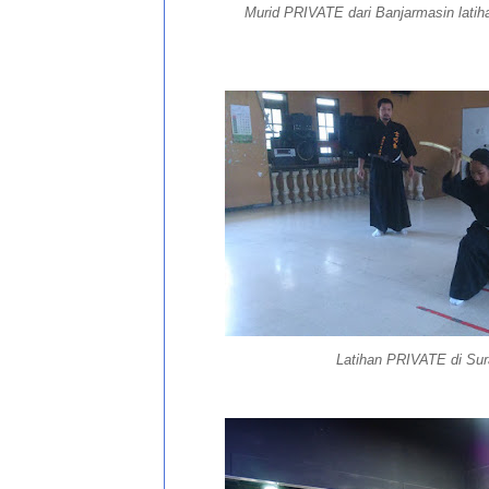
Murid PRIVATE dari Banjarmasin latiha
Latihan PRIVATE di Su