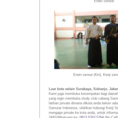
Erwin Sensei
Erwin sensei (Kiri), Kenji se
Luar kota selain Surabaya, Sidoarjo, Jaka
Kami juga membuka kesempatan bagi daerah-d
yang ingin membuka study club cabang Samu
latihan private dimana dikota anda belum ada
Samurai Indonesia, silahkan hubungi Kenji S
mengajar private ke kota anda, untuk informasi
SMS/Whatsapp ke:
0813 5763 5764
(No Call)