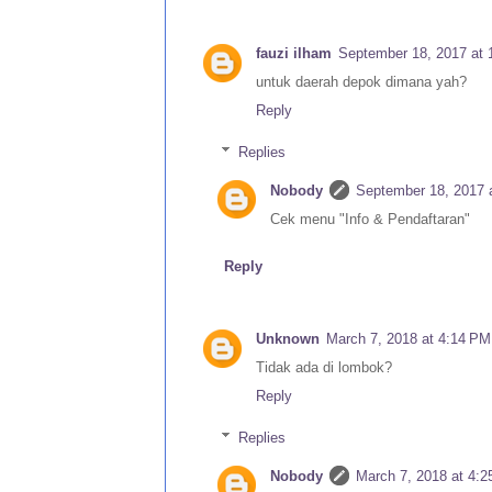
fauzi ilham
September 18, 2017 at
untuk daerah depok dimana yah?
Reply
Replies
Nobody
September 18, 2017 
Cek menu "Info & Pendaftaran"
Reply
Unknown
March 7, 2018 at 4:14 PM
Tidak ada di lombok?
Reply
Replies
Nobody
March 7, 2018 at 4: