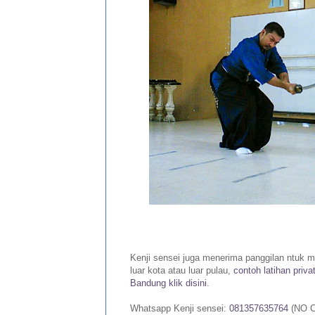
Kenji sensei juga menerima panggilan ntuk me
luar kota atau luar pulau,
contoh latihan priva
Bandung klik disini
.
Whatsapp Kenji sensei:
081357635764
(NO C