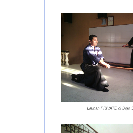
Latihan PRIVATE di Dojo 