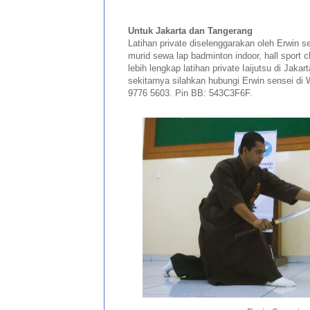
Untuk Jakarta dan Tangerang
Latihan private diselenggarakan oleh Erwin s
murid sewa lap badminton indoor, hall sport c
lebih lengkap latihan private Iaijutsu di Jaka
sekitarnya silahkan hubungi Erwin sensei di
9776 5603. Pin BB: 543C3F6F
.