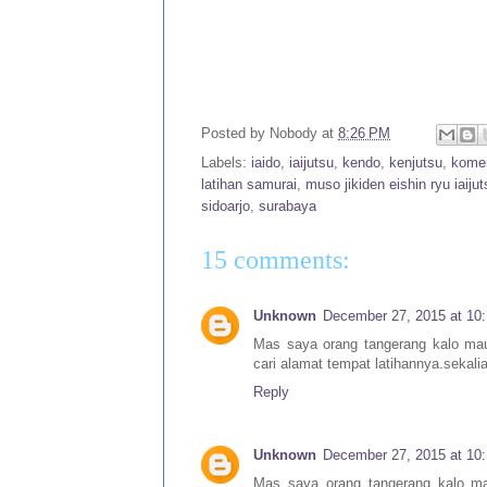
Posted by
Nobody
at
8:26 PM
Labels:
iaido
,
iaijutsu
,
kendo
,
kenjutsu
,
komei
latihan samurai
,
muso jikiden eishin ryu iaijut
sidoarjo
,
surabaya
15 comments:
Unknown
December 27, 2015 at 10
Mas saya orang tangerang kalo ma
cari alamat tempat latihannya.sekali
Reply
Unknown
December 27, 2015 at 10
Mas saya orang tangerang kalo ma