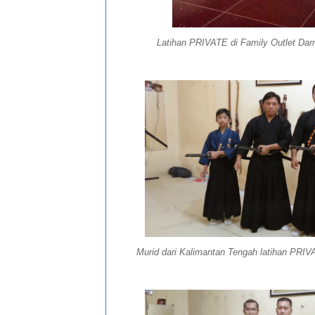
Latihan PRIVATE di Family Outlet Da
Murid dari Kalimantan Tengah latihan PRIV