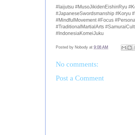
#Iaijutsu #MusoJikidenEishinRyu #
#JapaneseSwordsmanship #Koryu #
#MindfulMovement #Focus #Person
#TraditionalMartialArts #SamuraiCul
#IndonesiaKomeiJuku
Posted by
Nobody
at
9:08 AM
No comments:
Post a Comment