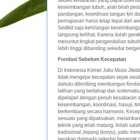
sedikit kesalahan yang dapat disembu
keseimbangan tubuh, arah bilah peda
pandangan, koordinasi tangan kiri da
pernapasan harus tetap tepat dari aw
Sedikit saja kehilangan keseimbang
langsung terlihat. Karena itulah ger
menuntut tingkat pengendalian tubuh
lebih tinggi dibanding sekedar berge
Fondasi Sebelum Kecepatan
Di Indonesia Komei Juku Muso Jikid
tidak mengejar kecepatan sejak awal.
dahulu dibimbing membangun fondas
latihan yang bertahap dan sistematis.
dipelajari dengan penuh kesabaran a
keseimbangan, koordinasi, hasuji, timi
berkembang secara harmonis. Kecep
sesuatu yang dipaksakan, melainkan 
teknik yang telah matang. Inilah sala
tradisional Jepang (koryu), yaitu me
gerakan daripada sekedar bergerak c