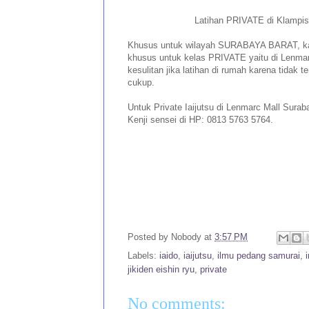
Latihan PRIVATE di Klampi
Khusus untuk wilayah SURABAYA BARAT, kami
khusus untuk kelas PRIVATE yaitu di Lenmar
kesulitan jika latihan di rumah karena tidak 
cukup.
Untuk Private Iaijutsu di Lenmarc Mall Surab
Kenji sensei di HP: 0813 5763 5764.
Posted by
Nobody
at
3:57 PM
Labels:
iaido
,
iaijutsu
,
ilmu pedang samurai
,
jikiden eishin ryu
,
private
No comments: