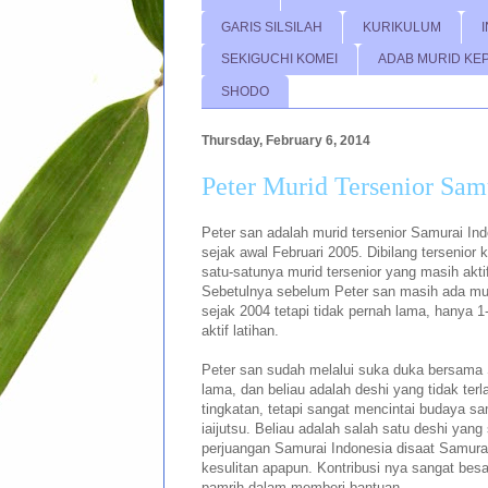
GARIS SILSILAH
KURIKULUM
SEKIGUCHI KOMEI
ADAB MURID KE
SHODO
Thursday, February 6, 2014
Peter Murid Tersenior Sam
Peter san adalah murid tersenior Samurai In
sejak awal Februari 2005. Dibilang tersenior 
satu-satunya murid tersenior yang masih akti
Sebetulnya sebelum Peter san masih ada muri
sejak 2004 tetapi tidak pernah lama, hanya 1
aktif latihan.
Peter san sudah melalui suka duka bersama 
lama, dan beliau adalah deshi yang tidak terl
tingkatan, tetapi sangat mencintai budaya sa
iaijutsu. Beliau adalah salah satu deshi ya
perjuangan Samurai Indonesia disaat Samura
kesulitan apapun. Kontribusi nya sangat besar
pamrih dalam memberi bantuan.