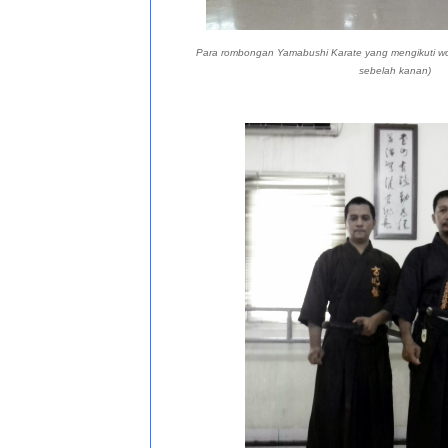
Para rombongan Yamabushi Karate yang mengikuti wo
sebelah kanan)