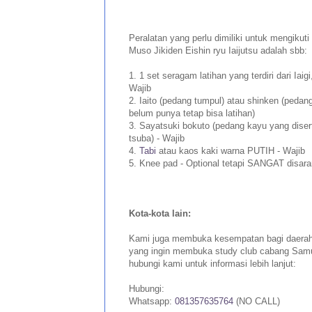
Peralatan yang perlu dimiliki untuk mengikuti
Muso Jikiden Eishin ryu Iaijutsu adalah sbb:
1. 1 set seragam latihan yang terdiri dari Ia
Wajib
2. Iaito (pedang tumpul) atau shinken (pedang 
belum punya tetap bisa latihan)
3. Sayatsuki bokuto (pedang kayu yang diser
tsuba) - Wajib
4.
Tabi
atau kaos kaki warna PUTIH - Wajib
5. Knee pad - Optional tetapi SANGAT disar
Kota-kota lain:
Kami juga membuka kesempatan bagi daerah-d
yang ingin membuka study club cabang Samur
hubungi kami untuk informasi lebih lanjut:
Hubungi:
Whatsapp:
081357635764
(NO CALL)