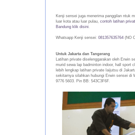
Kenji sensei juga menerima panggilan ntuk me
luar kota atau luar pulau,
contoh latihan priva
Bandung klik disini
.
Whatsapp Kenji sensei:
081357635764
(NO C
Untuk Jakarta dan Tangerang
Latihan private diselenggarakan oleh Erwin s
murid sewa lap badminton indoor, hall sport c
lebih lengkap latihan private Iaijutsu di Jaka
sekitarnya silahkan hubungi Erwin sensei di
9776 5603. Pin BB: 543C3F6F
.