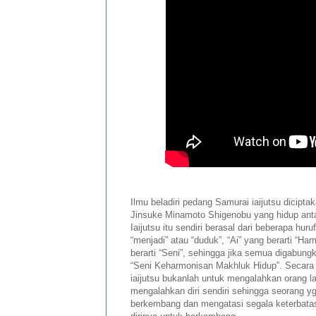
Ilmu beladiri pedang Samurai iaijutsu dicipta
Jinsuke Minamoto Shigenobu yang hidup anta
Iaijutsu itu sendiri berasal dari beberapa huruf 
“menjadi” atau “duduk”, “Ai” yang berarti “Ha
berarti “Seni”, sehingga jika semua digabung
“Seni Keharmonisan Makhluk Hidup”. Secara fil
iaijutsu bukanlah untuk mengalahkan orang l
mengalahkan diri sendiri sehingga seorang yg
berkembang dan mengatasi segala keterbata