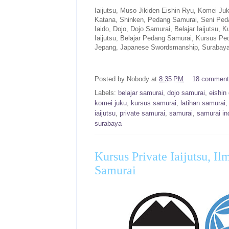
Iaijutsu, Muso Jikiden Eishin Ryu, Komei Ju
Katana, Shinken, Pedang Samurai, Seni Ped
Iaido, Dojo, Dojo Samurai, Belajar Iaijutsu, Ku
Iaijutsu, Belajar Pedang Samurai, Kursus Pe
Jepang, Japanese Swordsmanship, Surabaya,
Posted by
Nobody
at
8:35 PM
18 commen
Labels:
belajar samurai
,
dojo samurai
,
eishin
komei juku
,
kursus samurai
,
latihan samurai
iaijutsu
,
private samurai
,
samurai
,
samurai in
surabaya
Kursus Private Iaijutsu, I
Samurai