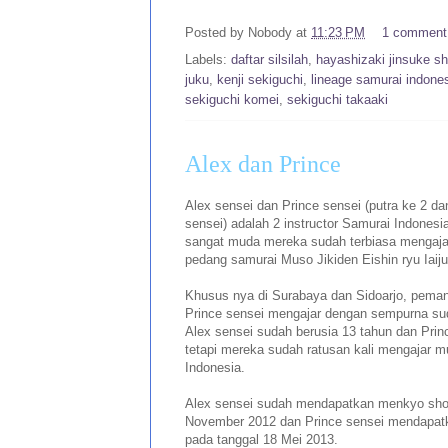
Posted by
Nobody
at
11:23 PM
1 comment
Labels:
daftar silsilah
,
hayashizaki jinsuke s
juku
,
kenji sekiguchi
,
lineage samurai indone
sekiguchi komei
,
sekiguchi takaaki
Alex dan Prince
Alex sensei dan Prince sensei (putra ke 2 da
sensei) adalah 2 instructor Samurai Indonesi
sangat muda mereka sudah terbiasa mengaja
pedang samurai Muso Jikiden Eishin ryu Iaiju
Khusus nya di Surabaya dan Sidoarjo, pema
Prince sensei mengajar dengan sempurna suda
Alex sensei sudah berusia 13 tahun dan Princ
tetapi mereka sudah ratusan kali mengajar 
Indonesia.
Alex sensei sudah mendapatkan menkyo shod
November 2012 dan Prince sensei mendapa
pada tanggal 18 Mei 2013.