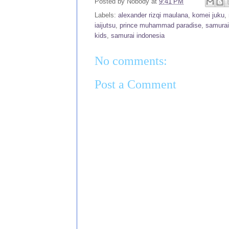
Posted by
Nobody
at
9:41 PM
Labels:
alexander rizqi maulana
,
komei juku
,
iaijutsu
,
prince muhammad paradise
,
samurai
kids
,
samurai indonesia
No comments:
Post a Comment