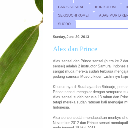
GARIS SILSILAH
KURIKULUM
SEKIGUCHI KOMEI
ADAB MURID KE
SHODO
Sunday, June 30, 2013
Alex dan Prince
Alex sensei dan Prince sensei (putra ke 2 da
sensei) adalah 2 instructor Samurai Indonesi
sangat muda mereka sudah terbiasa mengaja
pedang samurai Muso Jikiden Eishin ryu Iaiju
Khusus nya di Surabaya dan Sidoarjo, pema
Prince sensei mengajar dengan sempurna suda
Alex sensei sudah berusia 13 tahun dan Princ
tetapi mereka sudah ratusan kali mengajar 
Indonesia.
Alex sensei sudah mendapatkan menkyo shod
November 2012 dan Prince sensei mendapa
pada tanggal 18 Mei 2013.