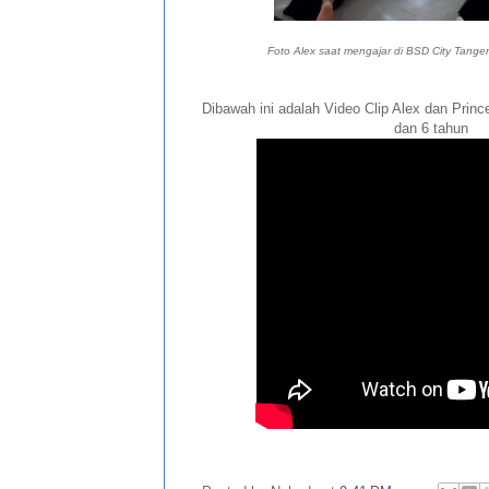
Foto Alex saat mengajar di BSD City Tange
Dibawah ini adalah Video Clip Alex dan Prin
dan 6 tahun