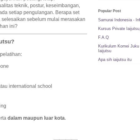
litas teknik, postur, keseimbangan,
Popular Post
pada setiap pengulangan. Berapa set
 selesaikan sebelum mulai merasakan
Samurai Indonesia - In
han ini?
Kursus Private Iaijuts
F.A.Q
jutsu?
Kurikulum Komei Juku 
Iaijutsu
elatihan:
Apa sih iaijutsu itu
-one
tau international school
ing
erta
dalam maupun luar kota
.