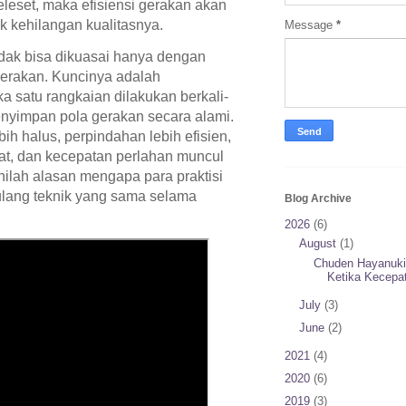
eleset, maka efisiensi gerakan akan
k kehilangan kualitasnya.
Message
*
 tidak bisa dikuasai hanya dengan
erakan. Kuncinya adalah
ika satu rangkaian dilakukan berkali-
enyimpan pola gerakan secara alami.
ih halus, perpindahan lebih efisien,
at, dan kecepatan perlahan muncul
nilah alasan mengapa para praktisi
gulang teknik yang sama selama
Blog Archive
2026
(6)
August
(1)
Chuden Hayanuki
Ketika Kecepat
July
(3)
June
(2)
2021
(4)
2020
(6)
2019
(3)