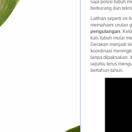
saja posisi tubuh m
berkurang dan tekni
Latihan seperti ini
memahami urutan g
pengulangan
. Ket
kali, tubuh mulai m
Gerakan menjadi leb
koordinasi meningk
tanpa dipaksakan. I
iaijutsu terus men
bertahun-tahun.