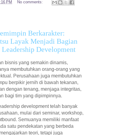
:16 PM
No comments:
mimpin Berkarakter:
tsu Layak Menjadi Bagian
e Leadership Development
an bisnis yang semakin dinamis,
hanya membutuhkan orang-orang yang
lektual. Perusahaan juga membutuhkan
u berpikir jernih di bawah tekanan,
n dengan tenang, menjaga integritas,
an bagi tim yang dipimpinnya.
eadership development telah banyak
usahaan, mulai dari seminar, workshop,
utbound. Semuanya memiliki manfaat
 ada satu pendekatan yang berbeda
mengajarkan teori, tetapi juga