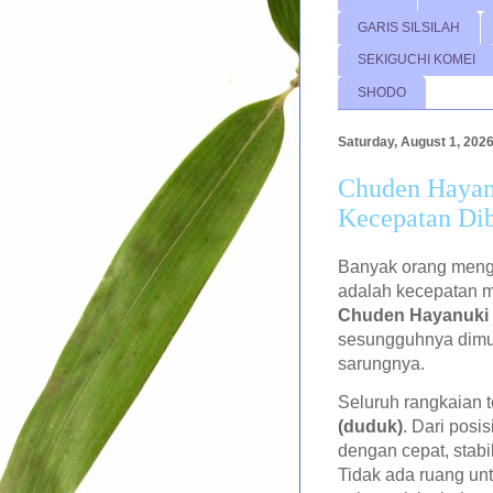
GARIS SILSILAH
SEKIGUCHI KOMEI
SHODO
Saturday, August 1, 202
Chuden Hayan
Kecepatan Dib
Banyak orang mengi
adalah kecepatan m
Chuden Hayanuki 
sesungguhnya dimul
sarungnya.
Seluruh rangkaian t
(duduk)
. Dari posi
dengan cepat, stab
Tidak ada ruang unt