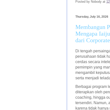
Posted by
Nobody
at
12
Thursday, July 16, 2026
Membangun Pe
Mengapa Iaiju
dari Corporat
Di tengah persaing
perusahaan tidak 
cerdas secara inte
pemimpin yang mamp
mengambil keputusa
serta menjadi telad
Berbagai program l
diterapkan oleh per
coaching, hingga o
tersendiri. Namun,
karena tidak hanya 