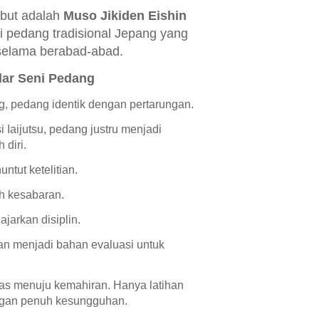
ebut adalah
Muso Jikiden Eishin
ni pedang tradisional Jepang yang
 selama berabad-abad.
dar Seni Pedang
g, pedang identik dengan pertarungan.
 Iaijutsu, pedang justru menjadi
 diri.
ntut ketelitian.
ih kesabaran.
ajarkan disiplin.
an menjadi bahan evaluasi untuk
tas menuju kemahiran. Hanya latihan
ngan penuh kesungguhan.