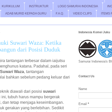
KURIKULUM
INSTRUKTUR
LOGO SAMURAI INDONESIA
IN
ADAB MURID KEPADA GURU
F.A.Q.
VIDEO CLIPS
ITEMS 
6
Indonesia Komei Juku
uki Suwari Waza: Ketika
angun dari Posisi Duduk
ra tantangan terbesar dalam iaijutsu
Samurai Indonesia's B
enghunus katana. Padahal, pada seri
Suwari Waza
, tantangan
Contact Us
ai bahkan sebelum pedang keluar dari
Name
eknik diawali dari posisi
suwari
si ini, tubuh harus mampu bergerak
il, dan tetap menjaga keseimbangan.
Email
*
uk gerakan yang berlebihan. Sedikit