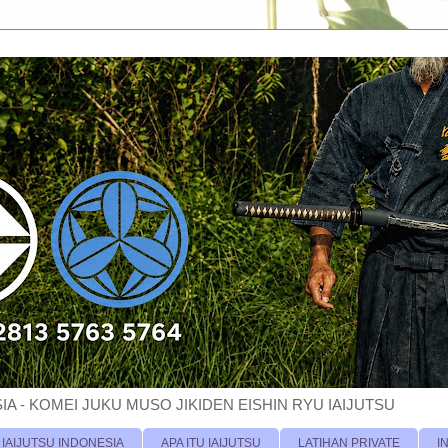
A - KOMEI JUKU MUSO JIKIDEN EISHIN RYU IAIJUTSU
 IAIJUTSU INDONESIA
APA ITU IAIJUTSU
LATIHAN PRIVATE
I