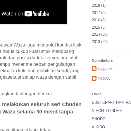
2018
(1)
2017
(9)
2016
(8)
2015
(5)
2014
(30)
2013
(24)
wari Waza juga menuntut kondisi fisik
ha harus cukup kuat untuk menopang
ak dari posisi duduk, sementara lutut
Contributors
mampu menerima beban pengulangan
Hayanuki
kekuatan kaki dan mobilitas sendi yang
ngeksekusi setiap waza dengan stabil
Nobody
ngkan tantangan berikut.
LINKS
BUSHCRAFT HAM RA
melakukan seluruh seri Chuden
NIHONTO INDEX
 Waza selama 30 menit tanpa
SHODO
AIKIDO
gayunkan pedang, tetapi