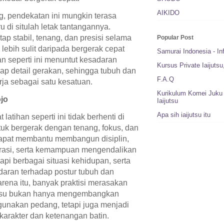
AIKIDO
g, pendekatan ini mungkin terasa
u di situlah letak tantangannya.
ap stabil, tenang, dan presisi selama
Popular Post
 lebih sulit daripada bergerak cepat
Samurai Indonesia - In
han seperti ini menuntut kesadaran
Kursus Private Iaijuts
ap detail gerakan, sehingga tubuh dan
F.A.Q
erja sebagai satu kesatuan.
Kurikulum Komei Juku 
ojo
Iaijutsu
Apa sih iaijutsu itu
latihan seperti ini tidak berhenti di
tuk bergerak dengan tenang, fokus, dan
apat membantu membangun disiplin,
rasi, serta kemampuan mengendalikan
pi berbagai situasi kehidupan, serta
aran terhadap postur tubuh dan
arena itu, banyak praktisi merasakan
jutsu bukan hanya mengembangkan
unakan pedang, tetapi juga menjadi
arakter dan ketenangan batin.