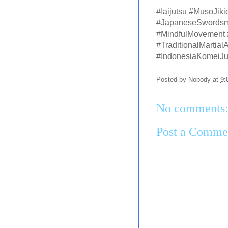
#Iaijutsu #MusoJi
#JapaneseSwordsm
#MindfulMovement 
#TraditionalMartial
#IndonesiaKomeiJ
Posted by
Nobody
at
9:
No comments
Post a Comme