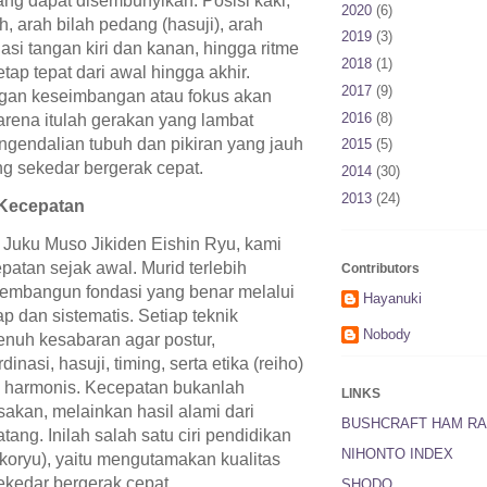
ang dapat disembunyikan. Posisi kaki,
2020
(6)
 arah bilah pedang (hasuji), arah
2019
(3)
si tangan kiri dan kanan, hingga ritme
2018
(1)
tap tepat dari awal hingga akhir.
2017
(9)
angan keseimbangan atau fokus akan
2016
(8)
Karena itulah gerakan yang lambat
ngendalian tubuh dan pikiran yang jauh
2015
(5)
ing sekedar bergerak cepat.
2014
(30)
2013
(24)
Kecepatan
 Juku Muso Jikiden Eishin Ryu, kami
patan sejak awal. Murid terlebih
Contributors
embangun fondasi yang benar melalui
Hayanuki
ap dan sistematis. Setiap teknik
Nobody
enuh kesabaran agar postur,
nasi, hasuji, timing, serta etika (reiho)
 harmonis. Kecepatan bukanlah
LINKS
akan, melainkan hasil alami dari
BUSHCRAFT HAM RA
tang. Inilah salah satu ciri pendidikan
NIHONTO INDEX
(koryu), yaitu mengutamakan kualitas
ekedar bergerak cepat.
SHODO