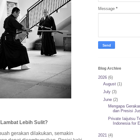
Message
*
Blog Archive
2026
(6)
August
(1)
July
(3)
June
(2)
Mengapa Geraka
dan Presisi Jus
Private Iaijutsu T
Lambat Lebih Sulit?
Indonesia for E
uah gerakan dilakukan, semakin
2021
(4)