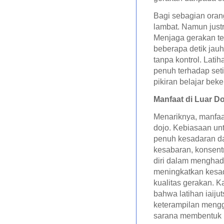
Bagi sebagian oran
lambat. Namun justr
Menjaga gerakan tet
beberapa detik jauh
tanpa kontrol. Lati
penuh terhadap seti
pikiran belajar bek
Manfaat di Luar D
Menariknya, manfaat 
dojo. Kebiasaan un
penuh kesadaran d
kesabaran, konsent
diri dalam menghada
meningkatkan kesad
kualitas gerakan
. K
bahwa latihan iai
keterampilan mengg
sarana membentuk k