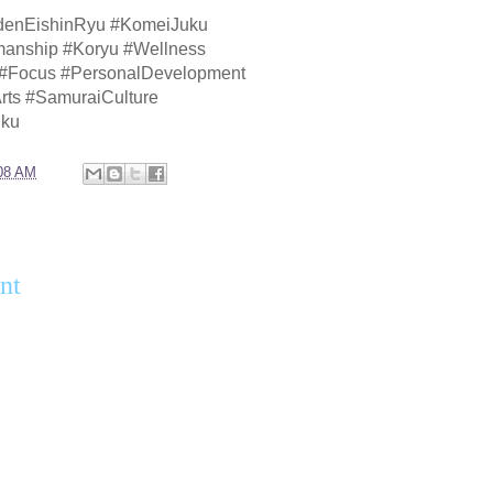
kidenEishinRyu #KomeiJuku
anship #Koryu #Wellness
#Focus #PersonalDevelopment
Arts #SamuraiCulture
uku
08 AM
:
nt