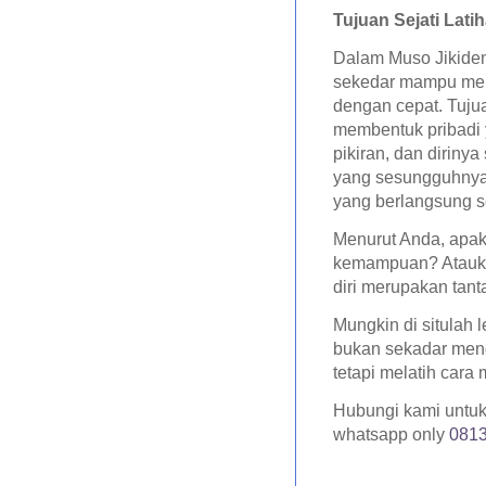
Tujuan Sejati Latih
Dalam Muso Jikiden
sekedar mampu me
dengan cepat. Tuju
membentuk pribadi
pikiran, dan diriny
yang sesungguhnya 
yang berlangsung se
Menurut Anda, apak
kemampuan? Atauk
diri merupakan tan
Mungkin di situlah le
bukan sekadar men
tetapi melatih cara 
Hubungi kami untuk 
whatsapp only
081