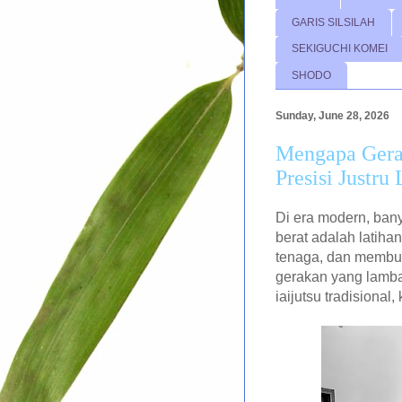
GARIS SILSILAH
SEKIGUCHI KOMEI
SHODO
Sunday, June 28, 2026
Mengapa Gera
Presisi Justr
Di era modern, ban
berat adalah latiha
tenaga, dan membua
gerakan yang lamba
iaijutsu tradisional