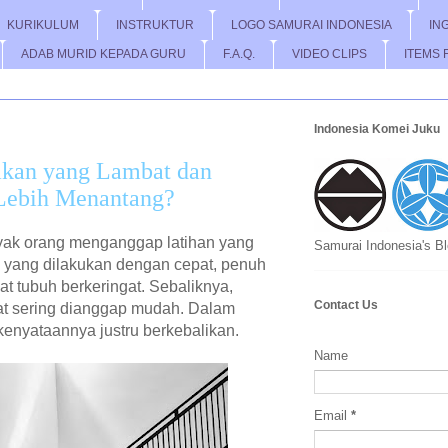
KURIKULUM
INSTRUKTUR
LOGO SAMURAI INDONESIA
IN
ADAB MURID KEPADA GURU
F.A.Q.
VIDEO CLIPS
ITEMS 
Indonesia Komei Juku
kan yang Lambat dan
u Lebih Menantang?
yak orang menganggap latihan yang
Samurai Indonesia's B
n yang dilakukan dengan cepat, penuh
t tubuh berkeringat. Sebaliknya,
Contact Us
t sering dianggap mudah. Dalam
, kenyataannya justru berkebalikan.
Name
Email
*