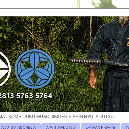
A - KOMEI JUKU MUSO JIKIDEN EISHIN RYU IAIJUTSU
 IAIJUTSU INDONESIA
APA ITU IAIJUTSU
LATIHAN PRIVATE
I