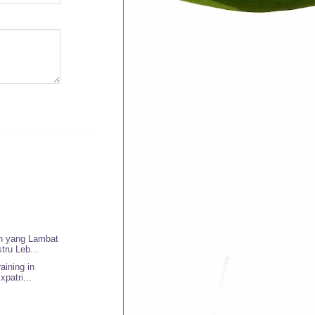
n yang Lambat
tru Leb...
raining in
xpatri...