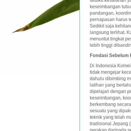
sedikit kesalahan y
keseimbangan tubuh,
pandangan, koordina
pernapasan harus te
Sedikit saja kehil
langsung terlihat. 
menuntut tingkat pe
lebih tinggi diband
Fondasi Sebelum 
Di Indonesia Komei
tidak mengejar kece
dahulu dibimbing m
latihan yang bertah
dipelajari dengan p
keseimbangan, koordi
berkembang secara
sesuatu yang dipaks
teknik yang telah ma
tradisional Jepang 
gerakan daripada s