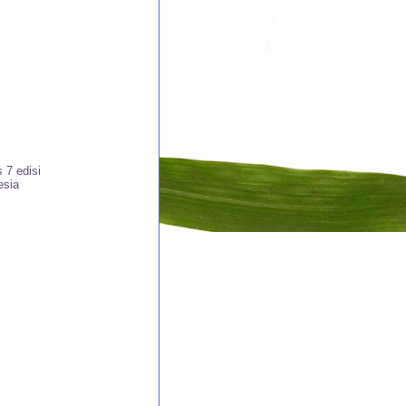
 7 edisi
esia