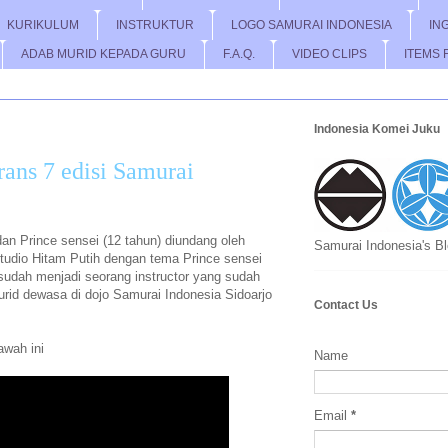
KURIKULUM
INSTRUKTUR
LOGO SAMURAI INDONESIA
IN
ADAB MURID KEPADA GURU
F.A.Q.
VIDEO CLIPS
ITEMS 
Indonesia Komei Juku
rans 7 edisi Samurai
dan Prince sensei (12 tahun) diundang oleh
Samurai Indonesia's B
studio Hitam Putih dengan tema Prince sensei
 sudah menjadi seorang instructor yang sudah
rid dewasa di dojo Samurai Indonesia Sidoarjo
Contact Us
awah ini
Name
Email
*