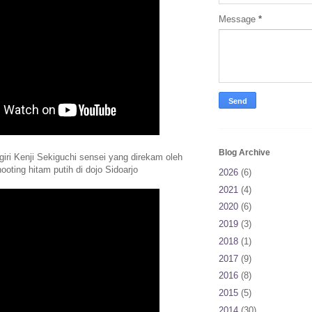
Message
*
Blog Archive
ri Kenji Sekiguchi sensei yang direkam oleh
ooting hitam putih di dojo Sidoarjo
2026
(6)
2021
(4)
2020
(6)
2019
(3)
2018
(1)
2017
(9)
2016
(8)
2015
(5)
2014
(30)