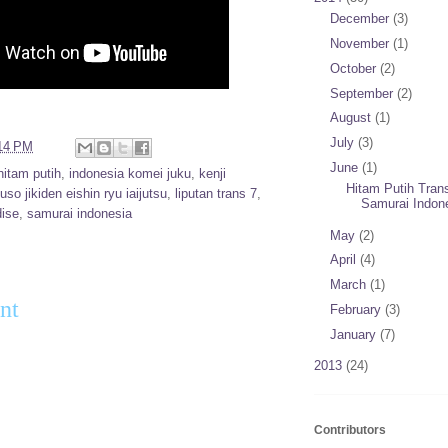
December
(3)
November
(1)
October
(2)
September
(2)
August
(1)
July
(3)
14 PM
June
(1)
hitam putih
,
indonesia komei juku
,
kenji
Hitam Putih Trans
so jikiden eishin ryu iaijutsu
,
liputan trans 7
,
Samurai Indon
ise
,
samurai indonesia
May
(2)
:
April
(4)
March
(1)
nt
February
(3)
January
(7)
2013
(24)
Contributors