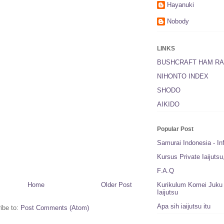
Hayanuki
Nobody
LINKS
BUSHCRAFT HAM RA
NIHONTO INDEX
SHODO
AIKIDO
Popular Post
Samurai Indonesia - In
Kursus Private Iaijuts
F.A.Q
Home
Older Post
Kurikulum Komei Juku 
Iaijutsu
Apa sih iaijutsu itu
ibe to:
Post Comments (Atom)