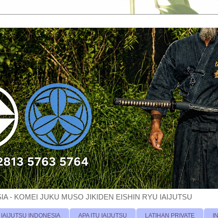
A - KOMEI JUKU MUSO JIKIDEN EISHIN RYU IAIJUTSU
 IAIJUTSU INDONESIA
APA ITU IAIJUTSU
LATIHAN PRIVATE
I