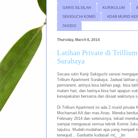
GARIS SILSILAH
KURIKULUM
SEKIGUCHI KOMEI
ADAB MURID KE
SHODO
Thursday, March 6, 2014
Latihan Private di Trilliu
Surabaya
Secara rutin Kenji Sekiguchi sensei mengajar 
Trillium Apartment Surabaya. Jadwal latihan pr
permanent, artinya bisa latihan pagi, bisa lati
malam hari, dan harinya bisa hari apapun su
kesepakatan bersama dan disaat waktunya s
Di Trillium Apartment ini ada 2 murid private
Mochamad AA dan mas Anas. Mereka berdua m
February 2014 dan seterusnya, tekad mereka 
sampai menguasai semua teknik Komei Juku 
Iaijutsu. Mudah-mudahan apa yang menjadi t
terwujud... Ganbatte kudasai! m(_ _)m