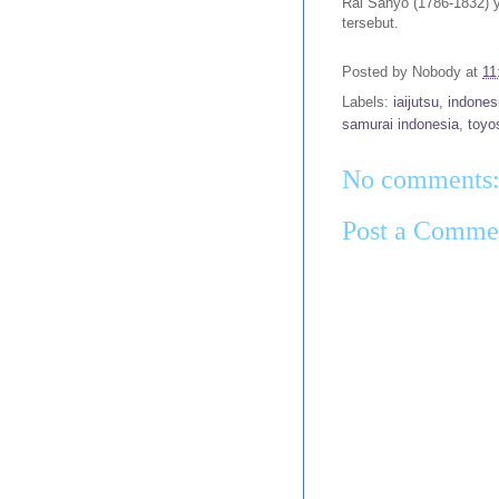
Rai Sanyo (1786-1832) 
tersebut.
Posted by
Nobody
at
11
Labels:
iaijutsu
,
indones
samurai indonesia
,
toyo
No comments
Post a Comme