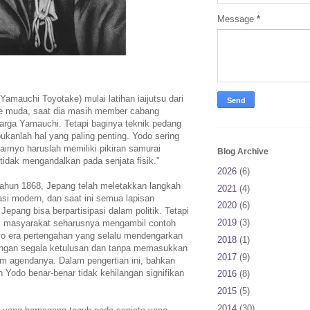
Message
*
mauchi Toyotake) mulai latihan iaijutsu dari
ive muda, saat dia masih member cabang
uarga Yamauchi. Tetapi baginya teknik pedang
bukanlah hal yang paling penting. Yodo sering
imyo haruslah memiliki pikiran samurai
Blog Archive
idak mengandalkan pada senjata fisik."
2026
(6)
i tahun 1868, Jepang telah meletakkan langkah
2021
(4)
si modern, dan saat ini semua lapisan
2020
(6)
Jepang bisa berpartisipasi dalam politik. Tetapi
2019
(3)
ni masyarakat seharusnya mengambil contoh
o era pertengahan yang selalu mendengarkan
2018
(1)
engan segala ketulusan dan tanpa memasukkan
2017
(9)
am agendanya. Dalam pengertian ini, bahkan
n Yodo benar-benar tidak kehilangan signifikan
2016
(8)
2015
(5)
2014
(30)