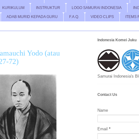
KURIKULUM
INSTRUKTUR
LOGO SAMURAI INDONESIA
IN
ADAB MURID KEPADA GURU
F.A.Q.
VIDEO CLIPS
ITEMS 
Indonesia Komei Juku
amauchi Yodo (atau
27-72)
Samurai Indonesia's B
Contact Us
Name
Email
*