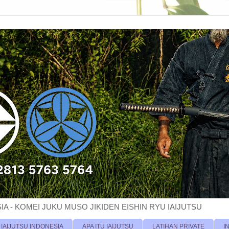
A - KOMEI JUKU MUSO JIKIDEN EISHIN RYU IAIJUTSU
 IAIJUTSU INDONESIA
APA ITU IAIJUTSU
LATIHAN PRIVATE
I