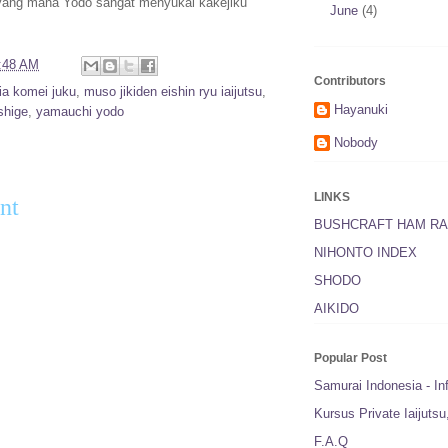
yang mana Yodo sangat menyukai kakejiku
June
(4)
:48 AM
Contributors
ia komei juku
,
muso jikiden eishin ryu iaijutsu
,
Hayanuki
shige
,
yamauchi yodo
Nobody
:
LINKS
nt
BUSHCRAFT HAM RA
NIHONTO INDEX
SHODO
AIKIDO
Popular Post
Samurai Indonesia - In
Kursus Private Iaijuts
F.A.Q