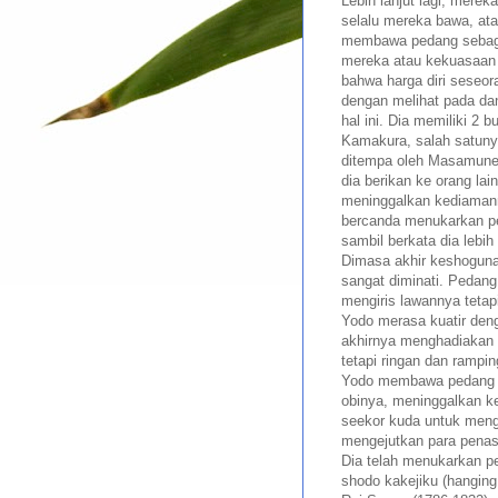
Lebih lanjut lagi, mere
selalu mereka bawa, ata
membawa pedang sebagai
mereka atau kekuasaan m
bahwa harga diri seseora
dengan melihat pada da
hal ini. Dia memiliki 2
Kamakura, salah satunya
ditempa oleh Masamune 
dia berikan ke orang la
meninggalkan kediaman
bercanda menukarkan pe
sambil berkata dia lebi
Dimasa akhir keshogun
sangat diminati. Pedang
mengiris lawannya tetap
Yodo merasa kuatir den
akhirnya menghadiakan 
tetapi ringan dan rampin
Yodo membawa pedang b
obinya, meninggalkan k
seekor kuda untuk mengu
mengejutkan para penas
Dia telah menukarkan 
shodo kakejiku (hanging 