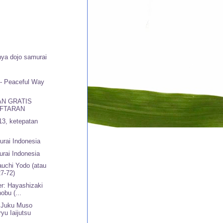
ya dojo samurai
 - Peaceful Way
N GRATIS
FTARAN
13, ketepatan
rai Indonesia
rai Indonesia
uchi Yodo (atau
7-72)
r: Hayashizaki
obu (...
 Juku Muso
ryu Iaijutsu