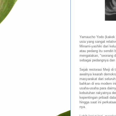
Yamaucho Yodo (kakek Ya
usia yang sangat relat
Minami-yashiki dari kel
atau pedang itu sendiri 
mengatakan, "seorang da
sebagai pedangnya dan t
Sejak restorasi Meiji d
awalnya kearah demokra
masyarakat dari seluruh 
bahkan di era modern i
usaha-usaha para daimy
kebutuhan rakyatnya d
kepentingan pribadi dal
hingga saat ini perkataa
nya.