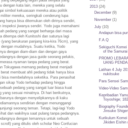
ka yang berpegang teguh pada senjata yang
u dengan kata lain, mereka yang selalu
2013
(24)
 simbol kekuasaan mereka atau politik
December
(9)
iliter mereka, seringkali cenderung lupa
November
(1)
ng hanya bisa ditemukan oleh dirinya sendiri,
n inspeksi jiwanya sendiri. Yodo juga memahami
July
(10)
 buah pedang yang sangat berharga dari masa
Andapun bisa pun
 ditempa oleh Kunitoshi dan satunya lagi
F.A.Q
(yang berukuran panjang kira-kira 76cm), yang
in dengan mudahnya. Suatu ketika, Yodo
Sekiguchi Komei
of the Samurai
nya dengan diam-diam dan dengan gaya
dangnya dengan jasa guide seorang pelukis,
PROMO LEBARA
h merasa nyaman tanpa pedang yang berat.
UANG PENDA
an Tokugawa memang pedang berat menjadi
Latihan 4 July 20
 berat membuat ahli pedang tidak hanya bisa
nukitsuke
i bisa membelahnya seketika. Para penasihat
Para Sensei Samu
gan sikap Yodo terhadap pedang hingga
sebuah pedang yang sangat luar biasa kuat
Video-Video Samu
g yang sesuai minatnya. Di hari berikutnya,
Kepribadian Yama
arunya dengan menyelipkannya di kaku
Toyoshige; 182
ediamannya sendirian dengan menunggangi
Biography Founde
njungi seorang teman. Tetapi, lagi-lagi Yodo
Jinsuke Shigen
ihat dan wakilnya saat pulang tanpa pedangnya.
Kurikulum Komei
pedangnya dengan temannya untuk sebuah
Jikiden Eishin 
scroll) yang ditulis oleh scholar Neo Confucian