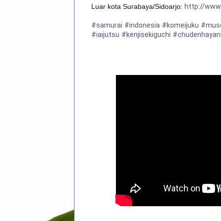
Luar kota Surabaya/Sidoarjo: 
http://www
#samurai
#indonesia
#komeijuku
#muso
#iaijutsu
#kenjisekiguchi
#chudenhayan