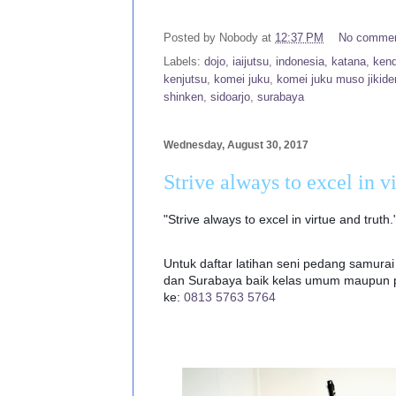
Posted by
Nobody
at
12:37 PM
No comme
Labels:
dojo
,
iaijutsu
,
indonesia
,
katana
,
ken
kenjutsu
,
komei juku
,
komei juku muso jikide
shinken
,
sidoarjo
,
surabaya
Wednesday, August 30, 2017
Strive always to excel in v
"Strive always to excel in virtue and truth
Untuk daftar latihan seni pedang samurai 
dan Surabaya baik kelas umum maupun pr
ke:
0813 5763 5764