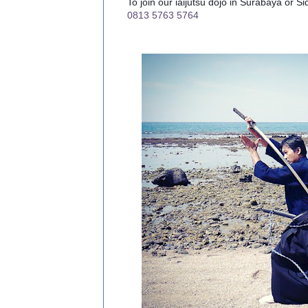
To join our iaijutsu dojo in Surabaya or S
0813 5763 5764