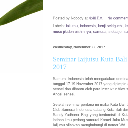
Posted by
Nobody
at
4:40 PM
No commen
Labels:
iaijutsu
,
indonesia
,
kenji sekiguchi
,
k
muso jikiden eishin ryu
,
samurai
,
sidoarjo
,
su
Wednesday, November 22, 2017
Seminar Iaijutsu Kuta Bal
2017
Samurai Indonesia telah mengadakan seminar 
tanggal 17-19 November 2017 yang dipimpin o
sensei dan dibantu oleh para instruktur Alex 
Angel sensei.
Setelah seminar perdana ini maka Kuta Bali 
Club Samurai Indonesia cabang Kuta Bali den
Sandy Yudhana. Bagi yang berdomisili di Kuta
latihan ilmu pedang samurai Komei Juku Muso
Iaijutsu silahkan menghubungi di nomer WA