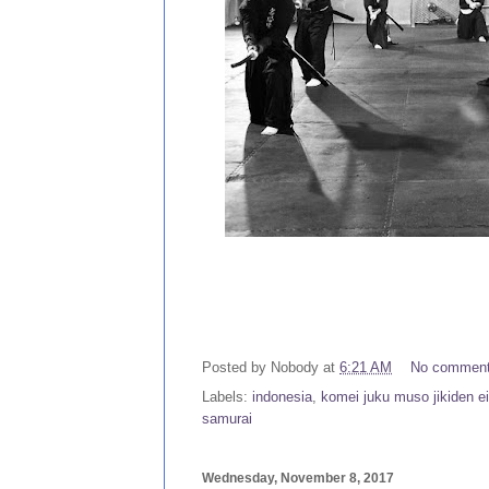
Posted by
Nobody
at
6:21 AM
No commen
Labels:
indonesia
,
komei juku muso jikiden eis
samurai
Wednesday, November 8, 2017