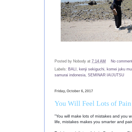
Posted by
Nobody
at
7:14 AM
No commen
Labels:
BALI
,
kenji sekiguchi
,
komei juku mus
samurai indonesia
,
SEMINAR IAIJUTSU
Friday, October 6, 2017
You Will Feel Lots of Pain
"You will make lots of mistakes and you will
life, mistakes makes you smarter and pai