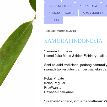
GARIS SILSILAH
KURIKULUM
SEKIGUCHI KOMEI
ADAB MURID KE
SHODO
Tuesday, March 6, 2018
SAMURAI INDONESIA
Samurai Indonesia 

Komei Juku Muso Jikiden Eishin ryu Iaijut
Seni beladiri tradisional pedang samurai y
(sanad) tak terputus dan berusia lebih dari
Kelas Private 

Kelas Regular

Pria/Wanita

Dewasa/Anak-anak

Surabaya/Sidoarjo, info & pendaftaran: 