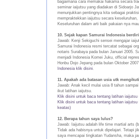
bagaimana cara memakai hakama secara tradi
seminar iaijutsu yang diadakan di Sidoarjo J
menunjukkan pentingnya kita sebagai praktisi
mempraktekkan iaijutsu secara keseluruhan,
Keseluruhan dalam arti baik pakaian nya mau
10. Sejak kapan Samurai Indonesia berdir
Jawab: Kenji Sekiguchi sensei mengajar iaiju
Samurai Indonesia resmi tercatat sebagai orga
notaris Surabaya pada bulan Januari 2005. S
menjadi Indonesia Komei Juku, official repr
Honbu Dojo Jepang pada bulan Oktober 2007
Indonesia klik disini
.
11. Apakah ada batasan usia utk mengikuti 
Jawab: Anak kecil mulai usia 8 tahun sampai
ikut latihan iaijutsu.
Klik disini untuk baca tentang latihan iaijuts
Klik disini untuk baca tentang latihan iaijutsu
keatas)
12. Berapa tahun saya lulus?
Jawab: Iaijutsu adalah life time martial arts (
Tidak ada habisnya untuk dipelajari. Tetapi j
saya mencapai tingkatan Yudansha, maka jaw