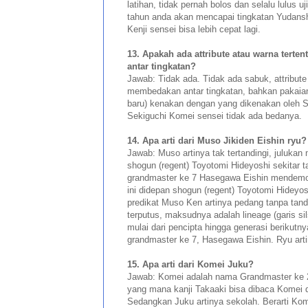
latihan, tidak pernah bolos dan selalu lulus u
tahun anda akan mencapai tingkatan Yudansh
Kenji sensei bisa lebih cepat lagi.
13. Apakah ada attribute atau warna tert
antar tingkatan?
Jawab: Tidak ada. Tidak ada sabuk, attribute
membedakan antar tingkatan, bahkan pakaian
baru) kenakan dengan yang dikenakan oleh 
Sekiguchi Komei sensei tidak ada bedanya.
14. Apa arti dari Muso Jikiden Eishin ryu?
Jawab: Muso artinya tak tertandingi, julukan 
shogun (regent) Toyotomi Hideyoshi sekitar 
grandmaster ke 7 Hasegawa Eishin mendemons
ini didepan shogun (regent) Toyotomi Hideyo
predikat Muso Ken artinya pedang tanpa tandi
terputus, maksudnya adalah lineage (garis silsi
mulai dari pencipta hingga generasi berikutny
grandmaster ke 7, Hasegawa Eishin. Ryu artin
15. Apa arti dari Komei Juku?
Jawab: Komei adalah nama Grandmaster ke 2
yang mana kanji Takaaki bisa dibaca Komei 
Sedangkan Juku artinya sekolah. Berarti Ko