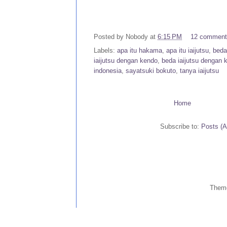
Posted by
Nobody
at
6:15 PM
12 commen
Labels:
apa itu hakama
,
apa itu iaijutsu
,
beda
iaijutsu dengan kendo
,
beda iaijutsu dengan 
indonesia
,
sayatsuki bokuto
,
tanya iaijutsu
Home
Subscribe to:
Posts (
Them