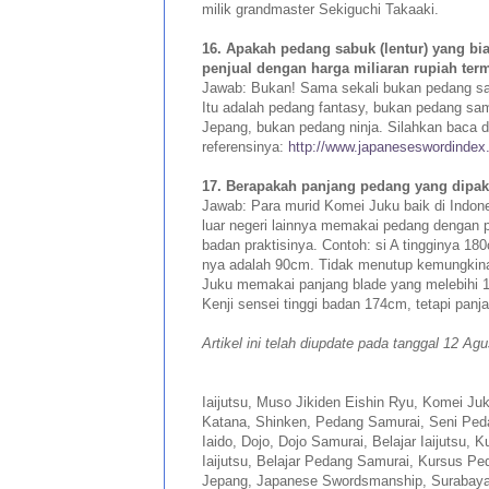
milik grandmaster Sekiguchi Takaaki.
16. Apakah pedang sabuk (lentur) yang bia
penjual dengan harga miliaran rupiah te
Jawab: Bukan! Sama sekali bukan pedang sa
Itu adalah pedang fantasy, bukan pedang sa
Jepang, bukan pedang ninja. Silahkan baca di
referensinya:
http://www.japaneseswordindex
17. Berapakah panjang pedang yang dipak
Jawab: Para murid Komei Juku baik di Indo
luar negeri lainnya memakai pedang dengan pa
badan praktisinya. Contoh: si A tingginya 1
nya adalah 90cm. Tidak menutup kemungkina
Juku memakai panjang blade yang melebihi 1/
Kenji sensei tinggi badan 174cm, tetapi pan
Artikel ini telah diupdate pada tanggal 12 Ag
Iaijutsu, Muso Jikiden Eishin Ryu, Komei Ju
Katana, Shinken, Pedang Samurai, Seni Ped
Iaido, Dojo, Dojo Samurai, Belajar Iaijutsu, Ku
Iaijutsu, Belajar Pedang Samurai, Kursus Pe
Jepang, Japanese Swordsmanship, Surabaya,