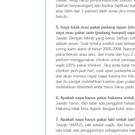
Jawab: tetap harus punya sayatsuki bokuto, 
(latihan berpasangan) dan bunkai (aplikasi 
atau lebih dari 1 partner) lebih aman jika m
bokuto.
5. Saya tidak mau pakai pedang tajam (shin
saya mau pakai iaito (pedang tumpul) saj
Jawab: Dengan teknik yang benar, latihan s
adalah aman. Soal terluka sedikit saat latiha
sering kami alami di tahun 2005-2009. Namu
pakai bokuto atau iaito, dan mulai dari kyu 2
perform menggunakan shinken untuk persiap
wajib 100% pakai shinken. Jika anda tidak 
shinken jauh-jauh hari, saat ujian yudansha
dan akan merasa cepat capai karena hrs fokus
dan itu sangat melelahkan karena ujian yuda
melelahkan ditambah anda harus fokus pada
6. Apakah saya harus pakai hakama untuk l
Jawab: harus, dan tidak ada pengganti haka
Hakama tidak bisa diganti dengan kulot atau 
7. Apakah saya harus pakai tabi untuk lati
Jawab: HARUS, tabi adalah wajib, dan harus
tabi tidak ada penggantinya sebagaimana hak