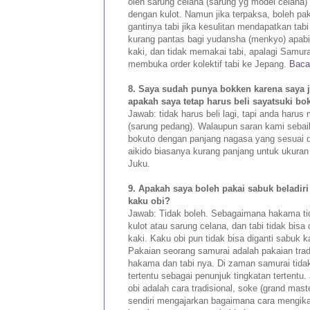
oleh sarung celana (sarung yg model celana) a
dengan kulot. Namun jika terpaksa, boleh pak
gantinya tabi jika kesulitan mendapatkan tabi
kurang pantas bagi yudansha (menkyo) apab
kaki, dan tidak memakai tabi, apalagi Samura
membuka order kolektif tabi ke Jepang.
Baca 
8. Saya sudah punya bokken karena saya ju
apakah saya tetap harus beli sayatsuki bo
Jawab: tidak harus beli lagi, tapi anda haru
(sarung pedang). Walaupun saran kami sebaik
bokuto dengan panjang nagasa yang sesuai d
aikido biasanya kurang panjang untuk ukura
Juku.
9. Apakah saya boleh pakai sabuk beladiri
kaku obi?
Jawab: Tidak boleh. Sebagaimana hakama tid
kulot atau sarung celana, dan tabi tidak bisa
kaki. Kaku obi pun tidak bisa diganti sabuk k
Pakaian seorang samurai adalah pakaian trad
hakama dan tabi nya. Di zaman samurai tid
tertentu sebagai penunjuk tingkatan tertentu
obi adalah cara tradisional, soke (grand mas
sendiri mengajarkan bagaimana cara mengika