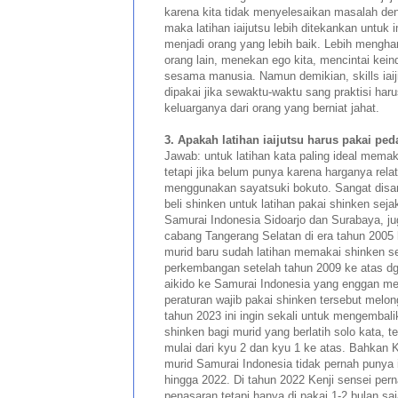
karena kita tidak menyelesaikan masalah d
maka latihan iaijutsu lebih ditekankan untuk i
menjadi orang yang lebih baik. Lebih mengh
orang lain, menekan ego kita, mencintai kei
sesama manusia. Namun demikian, skills iaij
dipakai jika sewaktu-waktu sang praktisi har
keluarganya dari orang yang berniat jahat.
3. Apakah latihan iaijutsu harus pakai pe
Jawab: untuk latihan kata paling ideal memak
tetapi jika belum punya karena harganya rela
menggunakan sayatsuki bokuto. Sangat dis
beli shinken untuk latihan pakai shinken sej
Samurai Indonesia Sidoarjo dan Surabaya, j
cabang Tangerang Selatan di era tahun 2005
murid baru sudah latihan memakai shinken s
perkembangan setelah tahun 2009 ke atas d
aikido ke Samurai Indonesia yang enggan m
peraturan wajib pakai shinken tersebut melon
tahun 2023 ini ingin sekali untuk mengembali
shinken bagi murid yang berlatih solo kata, t
mulai dari kyu 2 dan kyu 1 ke atas. Bahkan K
murid Samurai Indonesia tidak pernah punya 
hingga 2022. Di tahun 2022 Kenji sensei pern
penasaran tetapi hanya di pakai 1-2 bulan saja