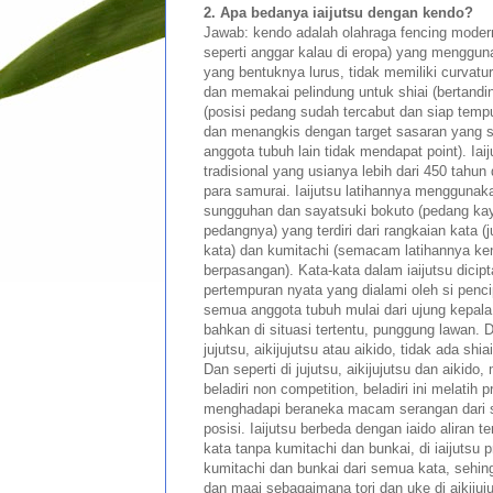
2. Apa bedanya iaijutsu dengan kendo?
Jawab: kendo adalah olahraga fencing mode
seperti anggar kalau di eropa) yang menggu
yang bentuknya lurus, tidak memiliki curvatur
dan memakai pelindung untuk shiai (bertandi
(posisi pedang sudah tercabut dan siap temp
dan menangkis dengan target sasaran yang 
anggota tubuh lain tidak mendapat point). Iaij
tradisional yang usianya lebih dari 450 tahun 
para samurai. Iaijutsu latihannya menggunak
sungguhan dan sayatsuki bokuto (pedang ka
pedangnya) yang terdiri dari rangkaian kata (ju
kata) dan kumitachi (semacam latihannya kenj
berpasangan). Kata-kata dalam iaijutsu dicip
pertempuran nyata yang dialami oleh si penci
semua anggota tubuh mulai dari ujung kepala
bahkan di situasi tertentu, punggung lawan. Da
jujutsu, aikijujutsu atau aikido, tidak ada shiai
Dan seperti di jujutsu, aikijujutsu dan aikid
beladiri non competition, beladiri ini melatih 
menghadapi beraneka macam serangan dari 
posisi. Iaijutsu berbeda dengan iaido aliran t
kata tanpa kumitachi dan bunkai, di iaijutsu p
kumitachi dan bunkai dari semua kata, sehin
dan maai sebagaimana tori dan uke di aikiju